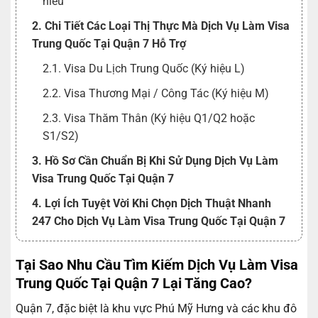
hiểu
2. Chi Tiết Các Loại Thị Thực Mà Dịch Vụ Làm Visa
Trung Quốc Tại Quận 7 Hỗ Trợ
2.1. Visa Du Lịch Trung Quốc (Ký hiệu L)
2.2. Visa Thương Mại / Công Tác (Ký hiệu M)
2.3. Visa Thăm Thân (Ký hiệu Q1/Q2 hoặc
S1/S2)
3. Hồ Sơ Cần Chuẩn Bị Khi Sử Dụng Dịch Vụ Làm
Visa Trung Quốc Tại Quận 7
4. Lợi Ích Tuyệt Vời Khi Chọn Dịch Thuật Nhanh
247 Cho Dịch Vụ Làm Visa Trung Quốc Tại Quận 7
5. Quy Trình Xử Lý Của Dịch Vụ Làm Visa Trung
Tại Sao Nhu Cầu Tìm Kiếm Dịch Vụ Làm Visa
Quốc Tại Quận 7 – Chuyên Nghiệp Và Khép Kín
Trung Quốc Tại Quận 7 Lại Tăng Cao?
6. Kinh Nghiệm Bỏ Túi & Những Lưu Ý Quan Trọng
Khi Xin Visa Trung Quốc
Quận 7, đặc biệt là khu vực Phú Mỹ Hưng và các khu đô