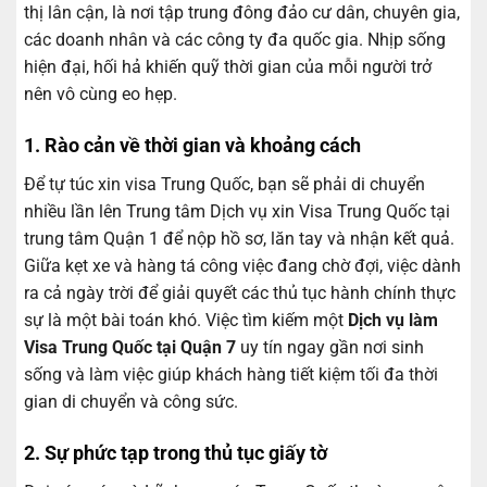
thị lân cận, là nơi tập trung đông đảo cư dân, chuyên gia,
7. Trả Lời Câu Hỏi Thường Gặp Về Dịch Vụ Làm
các doanh nhân và các công ty đa quốc gia. Nhịp sống
Visa Trung Quốc Tại Quận 7 (Q&A)
hiện đại, hối hả khiến quỹ thời gian của mỗi người trở
8. Bắt Đầu Hành Trình Của Bạn Ngay Hôm Nay –
nên vô cùng eo hẹp.
Liên Hệ Ngay Dịch Vụ Làm Visa Trung Quốc Tại
Quận 7
1. Rào cản về thời gian và khoảng cách
Để tự túc xin visa Trung Quốc, bạn sẽ phải di chuyển
nhiều lần lên Trung tâm Dịch vụ xin Visa Trung Quốc tại
trung tâm Quận 1 để nộp hồ sơ, lăn tay và nhận kết quả.
Giữa kẹt xe và hàng tá công việc đang chờ đợi, việc dành
ra cả ngày trời để giải quyết các thủ tục hành chính thực
sự là một bài toán khó. Việc tìm kiếm một
Dịch vụ làm
Visa Trung Quốc tại Quận 7
uy tín ngay gần nơi sinh
sống và làm việc giúp khách hàng tiết kiệm tối đa thời
gian di chuyển và công sức.
2. Sự phức tạp trong thủ tục giấy tờ