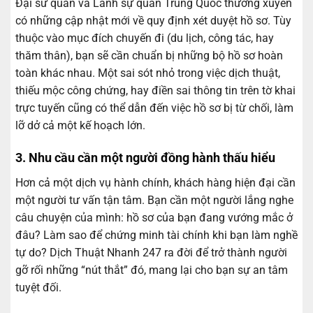
Đại sứ quán và Lãnh sự quán Trung Quốc thường xuyên
có những cập nhật mới về quy định xét duyệt hồ sơ. Tùy
thuộc vào mục đích chuyến đi (du lịch, công tác, hay
thăm thân), bạn sẽ cần chuẩn bị những bộ hồ sơ hoàn
toàn khác nhau. Một sai sót nhỏ trong việc dịch thuật,
thiếu mộc công chứng, hay điền sai thông tin trên tờ khai
trực tuyến cũng có thể dẫn đến việc hồ sơ bị từ chối, làm
lỡ dở cả một kế hoạch lớn.
3. Nhu cầu cần một người đồng hành thấu hiểu
Hơn cả một dịch vụ hành chính, khách hàng hiện đại cần
một người tư vấn tận tâm. Bạn cần một người lắng nghe
câu chuyện của mình: hồ sơ của bạn đang vướng mắc ở
đâu? Làm sao để chứng minh tài chính khi bạn làm nghề
tự do? Dịch Thuật Nhanh 247 ra đời để trở thành người
gỡ rối những “nút thắt” đó, mang lại cho bạn sự an tâm
tuyệt đối.