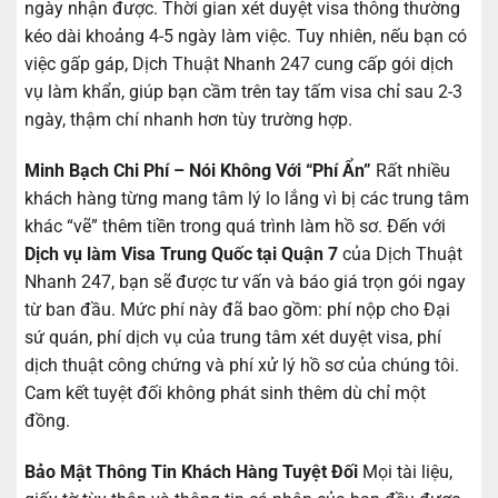
ngày nhận được. Thời gian xét duyệt visa thông thường
kéo dài khoảng 4-5 ngày làm việc. Tuy nhiên, nếu bạn có
việc gấp gáp, Dịch Thuật Nhanh 247 cung cấp gói dịch
vụ làm khẩn, giúp bạn cầm trên tay tấm visa chỉ sau 2-3
ngày, thậm chí nhanh hơn tùy trường hợp.
Minh Bạch Chi Phí – Nói Không Với “Phí Ẩn”
Rất nhiều
khách hàng từng mang tâm lý lo lắng vì bị các trung tâm
khác “vẽ” thêm tiền trong quá trình làm hồ sơ. Đến với
Dịch vụ làm Visa Trung Quốc tại Quận 7
của Dịch Thuật
Nhanh 247, bạn sẽ được tư vấn và báo giá trọn gói ngay
từ ban đầu. Mức phí này đã bao gồm: phí nộp cho Đại
sứ quán, phí dịch vụ của trung tâm xét duyệt visa, phí
dịch thuật công chứng và phí xử lý hồ sơ của chúng tôi.
Cam kết tuyệt đối không phát sinh thêm dù chỉ một
đồng.
Bảo Mật Thông Tin Khách Hàng Tuyệt Đối
Mọi tài liệu,