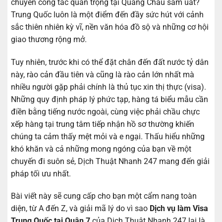
chuyến công tác quan trọng tại Quảng Châu sầm uất?
Trung Quốc luôn là một điểm đến đầy sức hút với cảnh
sắc thiên nhiên kỳ vĩ, nền văn hóa đồ sộ và những cơ hội
giao thương rộng mở.
Tuy nhiên, trước khi có thể đặt chân đến đất nước tỷ dân
này, rào cản đầu tiên và cũng là rào cản lớn nhất mà
nhiều người gặp phải chính là thủ tục xin thị thực (visa).
Những quy định pháp lý phức tạp, hàng tá biểu mẫu cần
điền bằng tiếng nước ngoài, cùng việc phải chầu chực
xếp hàng tại trung tâm tiếp nhận hồ sơ thường khiến
chúng ta cảm thấy mệt mỏi và e ngại. Thấu hiểu những
khó khăn và cả những mong ngóng của bạn về một
chuyến đi suôn sẻ, Dịch Thuật Nhanh 247 mang đến giải
pháp tối ưu nhất.
Bài viết này sẽ cung cấp cho bạn một cẩm nang toàn
diện, từ A đến Z, và giải mã lý do vì sao
Dịch vụ làm Visa
Trung Quốc tại Quận 7
của Dịch Thuật Nhanh 247 lại là