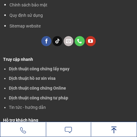
Chính sách bảo mật
Quy định sử dụng
Sitemap website
Truy cập nhanh
Dịch thuật công chứng lấy ngay
Dịch thuật hồ sơ xin visa
Dịch thuật công chứng Online
Dịch thuật công chứng tư pháp
Tin tức - hướng dẫn
Hỗ trợ khách hàng
Nhắn tin
Gọi điện
Mọi nhu cầu tư vấn về dịch thuật nhanh, dịch thuật lấy ngay vui lòng
liên hệ hotline hoặc hòm thư của Global Translate để được hỗ trợ