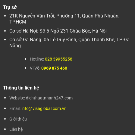
Trụ sở
21K Nguyễn Văn Trỗi, Phường 11, Quận Phú Nhuận,
TP.HCM
Cơ sở Hà Nội: Số 5 Ngõ 231 Chùa Bộc, Hà Nội
Cơ sở Đà Nẵng: 06 Lê Duy Đình, Quận Thanh Khê, TP Đà
Nẵng
Hotline:
028 39955258
Vi Võ:
0969 875 460
Thông tin liên hệ
Website: dichthuatnhanh247.com
Email:
info@visaglobal.com.vn
Giới thiệu
Liên hệ