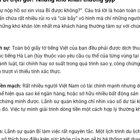
ự nộp hồ sơ xin visa Bỉ được không?”. Câu trả lời là hoàn toàn 
ẩn chứa rất nhiều rủi ro và “cái bẫy” vô hình mà chỉ những ngườ
những khó khăn lớn nhất mà khách hàng thường tâm sự với chú
h sự:
Toàn bộ giấy tờ tiếng Việt của bạn đều phải được dịch thu
 tiếng Hà Lan (tùy thuộc vào yêu cầu cụ thể của từng vùng tại 
nh luật, tài chính hay sơ suất trong quá trình sao y, công chứng
trượt vì thiếu tính xác thực.
liền mạch:
Rất nhiều người Việt Nam có tài chính mạnh nhưng 
 thể hiện qua sao kê ngân hàng, hoặc sở hữu nhiều bất động sản
chứng minh được. Lãnh sự quán không chỉ nhìn vào số dư tài 
 đó. Việc tự mình giải trình dòng tiền một cách hợp lý thường k
h:
Lãnh sự quán Bỉ làm việc rất nguyên tắc. Một lịch trình du lịc
 sở thích hay điều kiện sức khỏe của bạn sẽ bị hệ thống xét duy