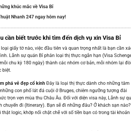
hững khúc mắc về Visa Bỉ
Thuật Nhanh 247 ngay hôm nay!
u cần biết trước khi tìm đến
dịch vụ xin Visa Bỉ
 loại giấy tờ nào, việc đầu tiên và quan trọng nhất là bạn cần xá
ình. Lãnh sự quán Bỉ phân loại thị thực ngắn hạn (Visa Scheng
g mỗi chu kỳ 180 ngày) thành các nhóm cơ bản, mỗi nhóm lại đòi
biệt.
hám phá vẻ đẹp cổ kính
Đây là loại thị thực dành cho những tâm
những con phố lát đá cuội ở Bruges, chiêm ngưỡng tượng đài
ức trọn vẹn mùa thu Châu Âu. Đối với diện visa này, Lãnh sự q
nh chuyến đi (Itinerary). Bạn sẽ đi những đâu? Ở khách sạn nào?
hật logic, khớp nối chặt chẽ với số tiền bạn có trong tài khoản