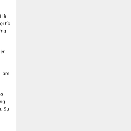
 là
ọi hồ
ứng
iện
o làm
sơ
ớng
a. Sự