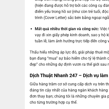
(hiện đang được hỗ trợ bởi các công cụ đán
điểm yếu trong hồ sơ (như còn trẻ tuổi, độc
trình (Cover Letter) sắc bén bằng ngoại ng
Mất quá nhiều thời gian và công sức:
Việc 
vạy đi xin giấy phép kinh doanh, sao y hộ
tuần lễ, làm ảnh hưởng trực tiếp đến công vi
Thấu hiểu những áp lực đó, giải pháp thuê một
bạn đang “mua” sự bảo hiểm cho tỷ lệ thành c
đẹp” cho những dự định vươn ra thế giới sau 
Dịch Thuật Nhanh 247 –
Dịch vụ làm 
Giữa hàng trăm cơ sở cung cấp dịch vụ trên t
đáng tin cậy nhất của hàng ngàn khách hàng t
đơn thay bạn; chúng tôi là những chuyên gia 
cho từng trường hợp cụ thể.