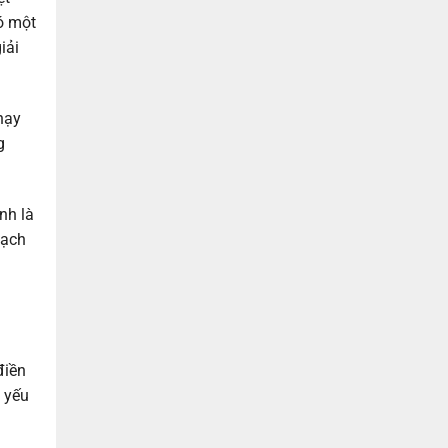
ó một
iải
hạy
g
nh là
sạch
điền
 yếu