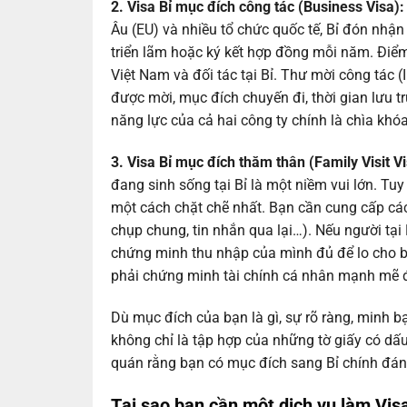
2. Visa Bỉ mục đích công tác (Business Visa)
Âu (EU) và nhiều tổ chức quốc tế, Bỉ đón nh
triển lãm hoặc ký kết hợp đồng mỗi năm. Điểm
Việt Nam và đối tác tại Bỉ. Thư mời công tác (In
được mời, mục đích chuyến đi, thời gian lưu tr
năng lực của cả hai công ty chính là chìa khó
3. Visa Bỉ mục đích thăm thân (Family Visit V
đang sinh sống tại Bỉ là một niềm vui lớn. Tuy
một cách chặt chẽ nhất. Bạn cần cung cấp các
chụp chung, tin nhắn qua lại…). Nếu người tại
chứng minh thu nhập của mình đủ để lo cho bạn
phải chứng minh tài chính cá nhân mạnh mẽ đ
Dù mục đích của bạn là gì, sự rõ ràng, minh b
không chỉ là tập hợp của những tờ giấy có dấ
quán rằng bạn có mục đích sang Bỉ chính đáng 
Tại sao bạn cần một
dịch vụ làm Visa