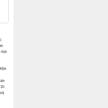
c
en
 hỏi
 hồn
uán
 Di
 và