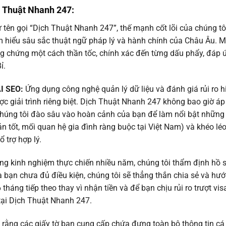
ch Thuật Nhanh 247:
tên gọi “Dịch Thuật Nhanh 247”, thế mạnh cốt lõi của chúng tôi
am hiểu sâu sắc thuật ngữ pháp lý và hành chính của Châu Âu. M
ông chứng một cách thần tốc, chính xác đến từng dấu phẩy, đáp 
ỉ.
AI SEO:
Ứng dụng công nghệ quản lý dữ liệu và đánh giá rủi ro h
ược giải trình riêng biệt. Dịch Thuật Nhanh 247 không bao giờ áp
húng tôi đào sâu vào hoàn cảnh của bạn để làm nổi bật những
sản tốt, mối quan hệ gia đình ràng buộc tại Việt Nam) và khéo lé
 trợ hợp lý.
g kinh nghiệm thực chiến nhiều năm, chúng tôi thẩm định hồ 
a bạn chưa đủ điều kiện, chúng tôi sẽ thẳng thắn chia sẻ và hư
háng tiếp theo thay vì nhận tiền và để bạn chịu rủi ro trượt vis
 tại Dịch Thuật Nhanh 247.
 rằng các giấy tờ bạn cung cấp chứa đựng toàn bộ thông tin cá