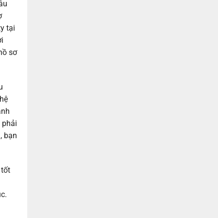
hâu
ợ
y tại
ời
hồ sơ
u
 hệ
ảnh
 phải
, bạn
tốt
c.