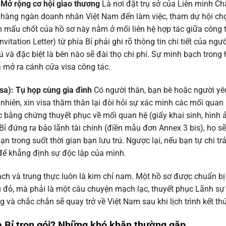
: Mở rộng cơ hội giao thương
Là nơi đặt trụ sở của Liên minh C
ận hàng ngàn doanh nhân Việt Nam đến làm việc, tham dự hội ch
 mấu chốt của hồ sơ này nằm ở mối liên hệ hợp tác giữa công t
vitation Letter) từ phía Bỉ phải ghi rõ thông tin chi tiết của ngư
ú và đặc biệt là bên nào sẽ đài thọ chi phí. Sự minh bạch trong 
a mở ra cánh cửa visa công tác.
isa): Tụ họp cùng gia đình
Có người thân, bạn bè hoặc người yê
 nhiên, xin visa thăm thân lại đòi hỏi sự xác minh các mối quan
 bằng chứng thuyết phục về mối quan hệ (giấy khai sinh, hình 
 Bỉ đứng ra bảo lãnh tài chính (điền mẫu đơn Annex 3 bis), họ sẽ
 trong suốt thời gian bạn lưu trú. Ngược lại, nếu bạn tự chi trả
ể khẳng định sự độc lập của mình.
ạch và trung thực luôn là kim chỉ nam. Một hồ sơ được chuẩn bị 
u đỏ, mà phải là một câu chuyện mạch lạc, thuyết phục Lãnh sự
và chắc chắn sẽ quay trở về Việt Nam sau khi lịch trình kết thú
 Bỉ trọn gói
? Những khó khăn thường gặp