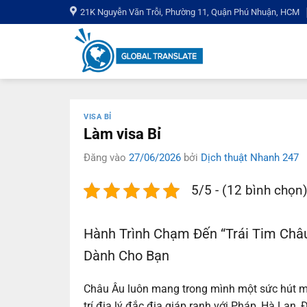
Bỏ
21K Nguyễn Văn Trỗi, Phường 11, Quận Phú Nhuận, HCM
qua
nội
dung
VISA BỈ
Làm visa Bỉ
Đăng vào
27/06/2026
bởi
Dịch thuật Nhanh 247
5/5 - (12 bình chọn
Hành Trình Chạm Đến “Trái Tim Châ
Dành Cho Bạn
Châu Âu luôn mang trong mình một sức hút mãnh
trí địa lý đắc địa giáp ranh với Pháp, Hà Lan