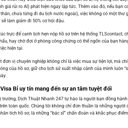
h giá rủi ro AI) phát hiện ngay lập tức. Thêm vào đó, nếu bạn c
 thân, chưa từng đi du lịch nước ngoài), việc không có một thư g
ữ sẽ làm giảm đi 50% cơ hội đậu.
túc trực để canh lịch hẹn nộp hồ sơ trên hệ thống TLScontact, c
 khẩu, hay chờ đợi ở phòng công chứng có thể ngốn của bạn hàn
ệc hiện tại.
 đơn vị chuyên nghiệp không chỉ là việc mua sự tiện lợi, mà chí
ông của hồ sơ, giữ cho lịch sử xuất nhập cảnh của mình luôn “
này.
Visa Bỉ uy tín
mang đến sự an tâm tuyệt đối
hị trường, Dịch Thuật Nhanh 247 tự hào là người bạn đồng hành
rên toàn quốc. Chúng tôi không chỉ đơn thuần là những người 
phân tích hồ sơ, là những “bác sĩ” chẩn đoán và khắc phục điểm