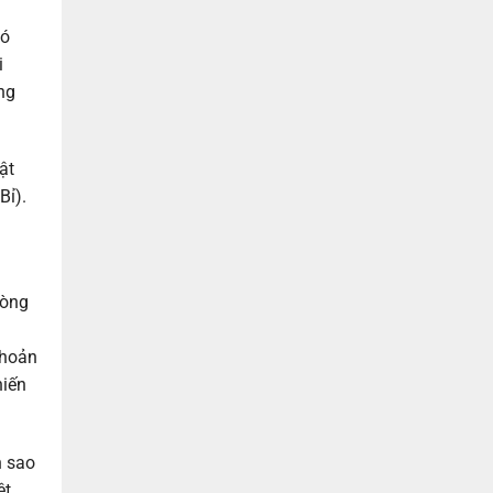
có
i
ng
ật
Bỉ).
dòng
khoản
hiến
h sao
ệt