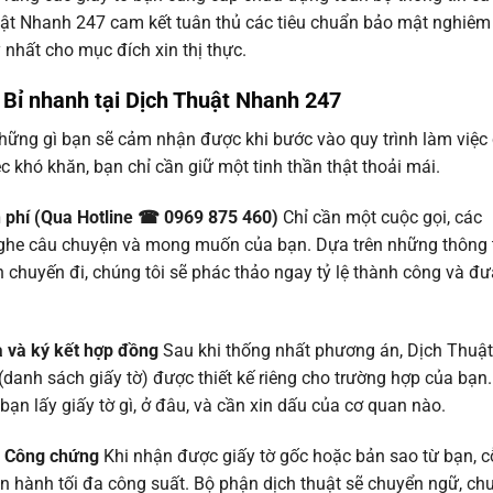
uật Nhanh 247 cam kết tuân thủ các tiêu chuẩn bảo mật nghiêm
 nhất cho mục đích xin thị thực.
 Bỉ nhanh
tại Dịch Thuật Nhanh 247
những gì bạn sẽ cảm nhận được khi bước vào quy trình làm việc
c khó khăn, bạn chỉ cần giữ một tinh thần thật thoải mái.
n phí (Qua Hotline ☎ 0969 875 460)
Chỉ cần một cuộc gọi, các
 nghe câu chuyện và mong muốn của bạn. Dựa trên những thông 
h chuyến đi, chúng tôi sẽ phác thảo ngay tỷ lệ thành công và đư
a và ký kết hợp đồng
Sau khi thống nhất phương án, Dịch Thuật
danh sách giấy tờ) được thiết kế riêng cho trường hợp của bạn.
bạn lấy giấy tờ gì, ở đâu, và cần xin dấu của cơ quan nào.
 & Công chứng
Khi nhận được giấy tờ gốc hoặc bản sao từ bạn, c
 hành tối đa công suất. Bộ phận dịch thuật sẽ chuyển ngữ, ch