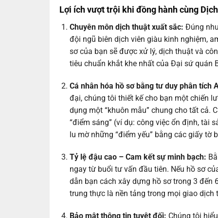
Lợi ích vượt trội khi đồng hành cùng Dị
Chuyên môn dịch thuật xuất sắc:
Đúng như 
đội ngũ biên dịch viên giàu kinh nghiệm, 
sơ của bạn sẽ được xử lý, dịch thuật và c
tiêu chuẩn khắt khe nhất của Đại sứ quán B
Cá nhân hóa hồ sơ bằng tư duy phân tích 
đại, chúng tôi thiết kế cho bạn một chiến l
dụng một “khuôn mẫu” chung cho tất cả. C
“điểm sáng” (ví dụ: công việc ổn định, tài 
lu mờ những “điểm yếu” bằng các giấy tờ bổ
Tỷ lệ đậu cao – Cam kết sự minh bạch:
Bằn
ngay từ buổi tư vấn đầu tiên. Nếu hồ sơ củ
dẫn bạn cách xây dựng hồ sơ trong 3 đến 6 t
trung thực là nền tảng trong mọi giao dịch
Bảo mật thông tin tuyệt đối:
Chúng tôi hiểu