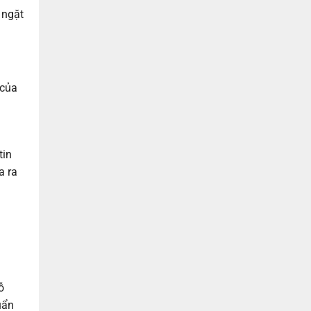
 ngặt
 của
tin
a ra
ỗ
uẩn