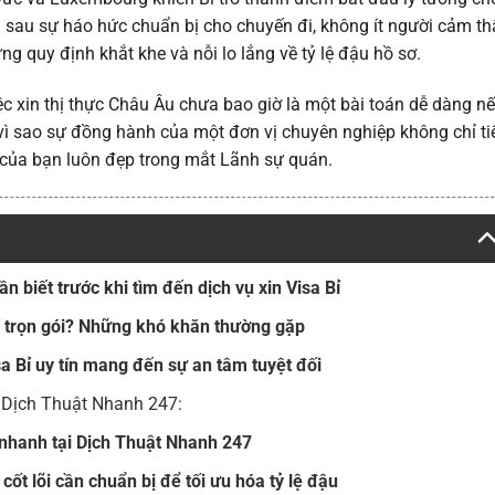
 sau sự háo hức chuẩn bị cho chuyến đi, không ít người cảm th
g quy định khắt khe và nỗi lo lắng về tỷ lệ đậu hồ sơ.
c xin thị thực Châu Âu chưa bao giờ là một bài toán dễ dàng n
 vì sao sự đồng hành của một đơn vị chuyên nghiệp không chỉ ti
” của bạn luôn đẹp trong mắt Lãnh sự quán.
 biết trước khi tìm đến dịch vụ xin Visa Bỉ
Bỉ trọn gói? Những khó khăn thường gặp
a Bỉ uy tín mang đến sự an tâm tuyệt đối
g Dịch Thuật Nhanh 247:
ỉ nhanh tại Dịch Thuật Nhanh 247
cốt lõi cần chuẩn bị để tối ưu hóa tỷ lệ đậu