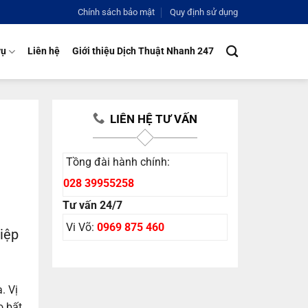
Chính sách bảo mật
Quy định sử dụng
vụ
Liên hệ
Giới thiệu Dịch Thuật Nhanh 247
LIÊN HỆ TƯ VẤN
Tồng đài hành chính:
028 39955258
Tư vấn 24/7
Vi Võ:
0969 875 460
iệp
. Vị
o bất