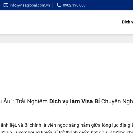
info@visaglobal.com.vn
0902.190.003
Dịch 
)
u Âu”: Trải Nghiệm
Dịch vụ làm Visa Bỉ
Chuyên Ngh
 liệt, và Bỉ chính là viên ngọc sáng nằm giữa lòng lục địa già
, Đức và Luxembourg khiến Bỉ trở thành điểm bắt đầu lý tưởng ch