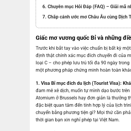
6. Chuyên mục Hỏi Đáp (FAQ) – Giải mã n
7. Chắp cánh ước mơ Châu Âu cùng Dịch 
Giấc mơ vương quốc Bỉ và những điề
Trước khi bắt tay vào việc chuẩn bị bất kỳ một
định thật chính xác mục đích chuyến đi của m
loại C – cho phép lưu trú tối đa 90 ngày tron
một phương pháp chứng minh hoàn toàn khác 
1. Visa Bỉ mục đích du lịch (Tourist Visa): K
đam mê xê dịch, muốn tự mình dạo bước trên 
Atomium ở Brussels hay đơn giản là thưởng th
đặc biệt quan tâm đến tính hợp lý của lịch trì
chuyển bằng phương tiện gì? Mọi thứ cần phải t
thời gian bạn xin nghỉ phép tại Việt Nam.