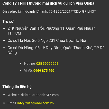
Công Ty TNHH thương mại dịch vụ du lịch Visa Global
Giấy phép kinh doanh lữ hành: 79-1265/2021/TCDL- GP LHQT
Trụ sở
21K Nguyễn Văn Trỗi, Phường 11, Quận Phú Nhuận,
TP.HCM
Cơ sở Hà Nội: Số 5 Ngõ 231 Chùa Bộc, Hà Nội
Cơ sở Đà Nẵng: 06 Lê Duy Đình, Quận Thanh Khê, TP Đà
Nẵng
Hotline:
028 39955258
Vi Võ:
0969 875 460
Thông tin liên hệ
Website: dichthuatnhanh247.com
Email:
info@visaglobal.com.vn