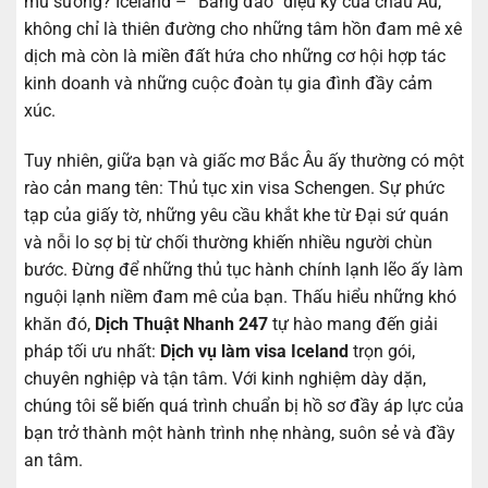
mù sương? Iceland – “Băng đảo” diệu kỳ của châu Âu,
không chỉ là thiên đường cho những tâm hồn đam mê xê
dịch mà còn là miền đất hứa cho những cơ hội hợp tác
kinh doanh và những cuộc đoàn tụ gia đình đầy cảm
xúc.
Tuy nhiên, giữa bạn và giấc mơ Bắc Âu ấy thường có một
rào cản mang tên: Thủ tục xin visa Schengen. Sự phức
tạp của giấy tờ, những yêu cầu khắt khe từ Đại sứ quán
và nỗi lo sợ bị từ chối thường khiến nhiều người chùn
bước. Đừng để những thủ tục hành chính lạnh lẽo ấy làm
nguội lạnh niềm đam mê của bạn. Thấu hiểu những khó
khăn đó,
Dịch Thuật Nhanh 247
tự hào mang đến giải
pháp tối ưu nhất:
Dịch vụ làm visa Iceland
trọn gói,
chuyên nghiệp và tận tâm. Với kinh nghiệm dày dặn,
chúng tôi sẽ biến quá trình chuẩn bị hồ sơ đầy áp lực của
bạn trở thành một hành trình nhẹ nhàng, suôn sẻ và đầy
an tâm.