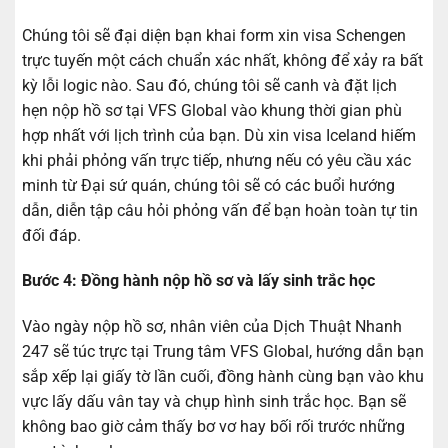
Chúng tôi sẽ đại diện bạn khai form xin visa Schengen
trực tuyến một cách chuẩn xác nhất, không để xảy ra bất
kỳ lỗi logic nào. Sau đó, chúng tôi sẽ canh và đặt lịch
hẹn nộp hồ sơ tại VFS Global vào khung thời gian phù
hợp nhất với lịch trình của bạn. Dù xin visa Iceland hiếm
khi phải phỏng vấn trực tiếp, nhưng nếu có yêu cầu xác
minh từ Đại sứ quán, chúng tôi sẽ có các buổi hướng
dẫn, diễn tập câu hỏi phỏng vấn để bạn hoàn toàn tự tin
đối đáp.
Bước 4: Đồng hành nộp hồ sơ và lấy sinh trắc học
Vào ngày nộp hồ sơ, nhân viên của Dịch Thuật Nhanh
247 sẽ túc trực tại Trung tâm VFS Global, hướng dẫn bạn
sắp xếp lại giấy tờ lần cuối, đồng hành cùng bạn vào khu
vực lấy dấu vân tay và chụp hình sinh trắc học. Bạn sẽ
không bao giờ cảm thấy bơ vơ hay bối rối trước những