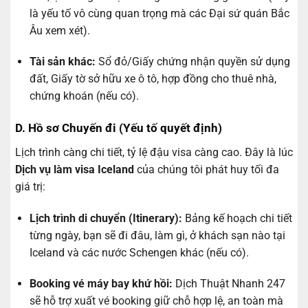
là yếu tố vô cùng quan trọng mà các Đại sứ quán Bắc
Âu xem xét).
Tài sản khác:
Sổ đỏ/Giấy chứng nhận quyền sử dụng
đất, Giấy tờ sở hữu xe ô tô, hợp đồng cho thuê nhà,
chứng khoán (nếu có).
D. Hồ sơ Chuyến đi (Yếu tố quyết định)
Lịch trình càng chi tiết, tỷ lệ đậu visa càng cao. Đây là lúc
Dịch vụ làm visa Iceland
của chúng tôi phát huy tối đa
giá trị:
Lịch trình di chuyển (Itinerary):
Bảng kế hoạch chi tiết
từng ngày, bạn sẽ đi đâu, làm gì, ở khách sạn nào tại
Iceland và các nước Schengen khác (nếu có).
Booking vé máy bay khứ hồi:
Dịch Thuật Nhanh 247
sẽ hỗ trợ xuất vé booking giữ chỗ hợp lệ, an toàn mà