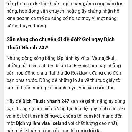
tổng hợp sao kê tài khoản ngân hàng, ảnh chụp các đơn
hàng, hợp đồng vận chuyển, hoặc giấy chứng nhận hộ
kinh doanh cá thể để củng cố hồ sơ thay vì một bảng
lương truyền thống.
Sẵn sàng cho chuyến đi để đời? Gọi ngay Dịch
Thuật Nhanh 247!
Những dòng sông băng lấp lánh kỳ vĩ tại Vatnajökull,
những bãi biển cát đen bí ẩn tại Reynisfjara hay những
bản hợp đồng giá trị tại thủ đô Reykjavik đang chờ đón
bạn phía trước. Đừng để những lo âu về thủ tục giấy tờ
làm trì hoãn những kế hoạch tuyệt vời của cuộc đời.
Hãy để
Dịch Thuật Nhanh 247
san sẻ gánh nặng ấy cùng
bạn. Bằng sự am hiểu tường tận luật lệ, quy trình sắc bén
và một trái tim nhiệt huyết, chúng tôi cam kết mang đến
một
Dịch vụ làm visa Iceland
với chất lượng cao nhất,
nâng tỷ lệ thành công của bạn lên mức tối đa.