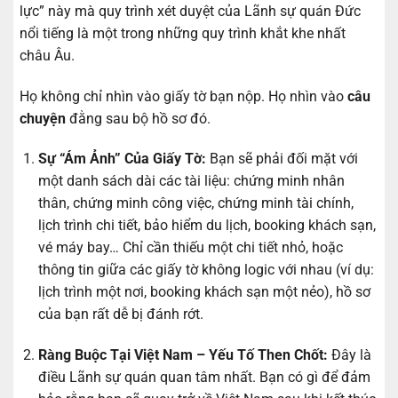
lực” này mà quy trình xét duyệt của Lãnh sự quán Đức
nổi tiếng là một trong những quy trình khắt khe nhất
châu Âu.
Họ không chỉ nhìn vào giấy tờ bạn nộp. Họ nhìn vào
câu
chuyện
đằng sau bộ hồ sơ đó.
Sự “Ám Ảnh” Của Giấy Tờ:
Bạn sẽ phải đối mặt với
một danh sách dài các tài liệu: chứng minh nhân
thân, chứng minh công việc, chứng minh tài chính,
lịch trình chi tiết, bảo hiểm du lịch, booking khách sạn,
vé máy bay… Chỉ cần thiếu một chi tiết nhỏ, hoặc
thông tin giữa các giấy tờ không logic với nhau (ví dụ:
lịch trình một nơi, booking khách sạn một nẻo), hồ sơ
của bạn rất dễ bị đánh rớt.
Ràng Buộc Tại Việt Nam – Yếu Tố Then Chốt:
Đây là
điều Lãnh sự quán quan tâm nhất. Bạn có gì để đảm