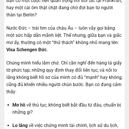
Bạn có một cuộc hẹn quan trọng với đối tác tại Frankfurt,
hay một cái ôm thật chặt đang chờ đợi bạn từ người
thân tại Berlin?
Nước Đức – trái tim của châu Âu – luôn vẫy gọi bằng
một sức hấp dẫn mãnh liệt. Thế nhưng, giữa bạn và giấc
mơ ấy, thường có một “thử thách” không nhỏ mang tên:
Visa Schengen Đức
.
Chúng mình hiểu lắm chứ. Chỉ cần nghĩ đến hàng tá giấy
tờ phức tạp, những quy định thay đổi liên tục, và nỗi lo
lắng không biết hồ sơ của mình có đủ “mạnh” hay không,
cũng đủ khiến nhiều người chùn bước. Bạn có đang cảm
thấy:
Mơ hồ
về thủ tục, không biết bắt đầu từ đâu, chuẩn bị
những gì?
Lo lắng
về việc chứng minh tài chính, lịch sử du lịch,