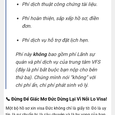
Phí dịch thuật công chứng tài liệu.
Phí hoàn thiện, sắp xếp hồ sơ, điền
đơn.
Phí dịch vụ hỗ trợ đặt lịch hẹn.
Phí này
không
bao gồm phí Lãnh sự
quán và phí dịch vụ của trung tâm VFS
(đây là phí bắt buộc bạn nộp cho bên
thứ ba). Chúng mình nói “không” với
chi phí ẩn, chi phí phát sinh vô lý.
📞 Đừng Để Giấc Mơ Đức Dừng Lại Vì Nỗi Lo Visa!
Một bộ hồ sơ xin visa Đức không chỉ là giấy tờ. Đó là uy
tín, là sự chuẩn bị, là câu chuyện và là hy vọng của bạn.