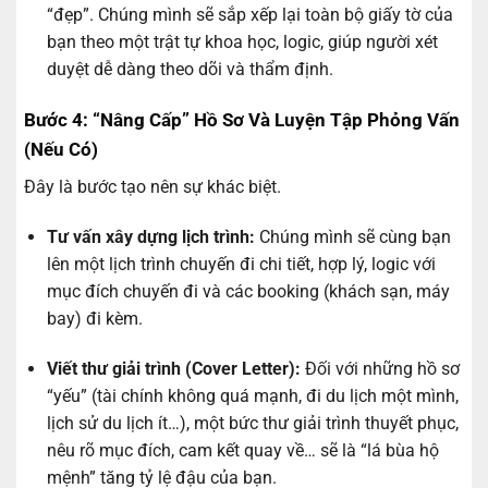
“đẹp”. Chúng mình sẽ sắp xếp lại toàn bộ giấy tờ của
bạn theo một trật tự khoa học, logic, giúp người xét
duyệt dễ dàng theo dõi và thẩm định.
Bước 4: “Nâng Cấp” Hồ Sơ Và Luyện Tập Phỏng Vấn
(Nếu Có)
Đây là bước tạo nên sự khác biệt.
Tư vấn xây dựng lịch trình:
Chúng mình sẽ cùng bạn
lên một lịch trình chuyến đi chi tiết, hợp lý, logic với
mục đích chuyến đi và các booking (khách sạn, máy
bay) đi kèm.
Viết thư giải trình (Cover Letter):
Đối với những hồ sơ
“yếu” (tài chính không quá mạnh, đi du lịch một mình,
lịch sử du lịch ít…), một bức thư giải trình thuyết phục,
nêu rõ mục đích, cam kết quay về… sẽ là “lá bùa hộ
mệnh” tăng tỷ lệ đậu của bạn.