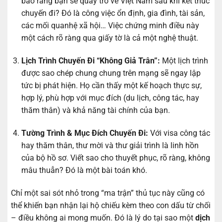
bảo rằng bạn sẽ quay trở về Việt Nam sau khi kết thúc
chuyến đi? Đó là công việc ổn định, gia đình, tài sản,
các mối quanhệ xã hội… Việc chứng minh điều này
một cách rõ ràng qua giấy tờ là cả một nghệ thuật.
Lịch Trình Chuyến Đi “Không Giả Trân”:
Một lịch trình
được sao chép chung chung trên mạng sẽ ngay lập
tức bị phát hiện. Họ cần thấy một kế hoạch thực sự,
hợp lý, phù hợp với mục đích (du lịch, công tác, hay
thăm thân) và khả năng tài chính của bạn.
Tường Trình & Mục Đích Chuyến Đi:
Với visa công tác
hay thăm thân, thư mời và thư giải trình là linh hồn
của bộ hồ sơ. Viết sao cho thuyết phục, rõ ràng, không
mâu thuẫn? Đó là một bài toán khó.
Chỉ một sai sót nhỏ trong “ma trận” thủ tục này cũng có
thể khiến bạn nhận lại hộ chiếu kèm theo con dấu từ chối
– điều không ai mong muốn. Đó là lý do tại sao một
dịch