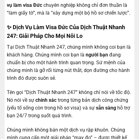
vụ làm visa Đức
chuyên nghiệp không chỉ đơn thuần là
“làm giấy tờ”, mà là “xây dựng một bộ hồ sơ chiến lược”.
✨ Dịch Vụ Làm Visa Đức Của Dịch Thuật Nhanh
247: Giải Pháp Cho Mọi Nỗi Lo
Tại Dịch Thuật Nhanh 247, chúng mình không coi bạn là
khách hàng. Chúng mình coi bạn là
người bạn
đang
chuẩn bị cho một hành trình quan trọng. Sứ mệnh của
chúng mình là gỡ rối từng nút thắt, dọn đường cho hành
trình đó được suôn sẻ.
Tên gọi “Dịch Thuật Nhanh 247” không chỉ nói về tốc độ.
Nó nói về sự
chính xác
trong từng bản dịch công chứng
(yếu tố sống còn trong hồ sơ visa) và sự
sẵn sàng
hỗ trợ
bạn 24/7 trong suốt quá trình.
Chúng mình không bán một dịch vụ rập khuôn. Chúng
mình cung cấp một giải pháp “may đo” – được thiết kế