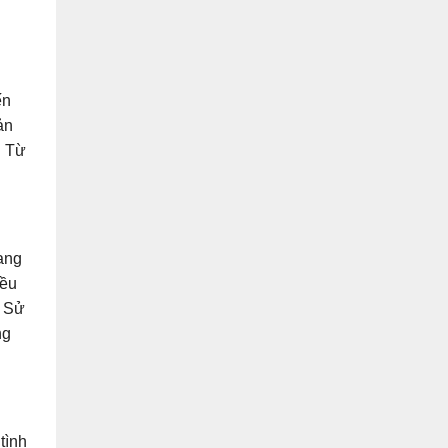
ến
ản
. Từ
sang
đều
. Sử
ng
tình