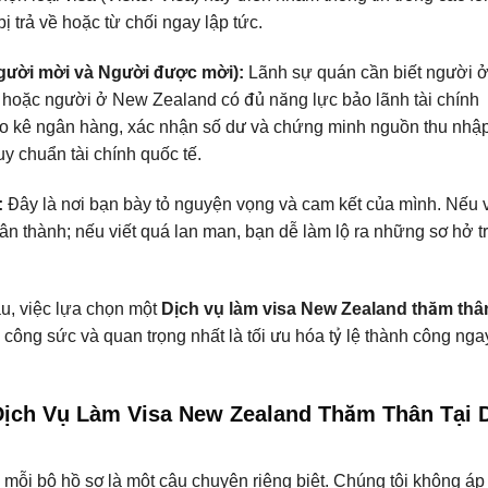
ị trả về hoặc từ chối ngay lập tức.
gười mời và Người được mời):
Lãnh sự quán cần biết người ở
, hoặc người ở New Zealand có đủ năng lực bảo lãnh tài chính
ao kê ngân hàng, xác nhận số dư và chứng minh nguồn thu nhậ
quy chuẩn tài chính quốc tế.
:
Đây là nơi bạn bày tỏ nguyện vọng và cam kết của mình. Nếu v
ân thành; nếu viết quá lan man, bạn dễ làm lộ ra những sơ hở t
âu, việc lựa chọn một
Dịch vụ làm visa New Zealand thăm thâ
 công sức và quan trọng nhất là tối ưu hóa tỷ lệ thành công nga
 Dịch Vụ Làm Visa New Zealand Thăm Thân Tại 
ng mỗi bộ hồ sơ là một câu chuyện riêng biệt. Chúng tôi không áp