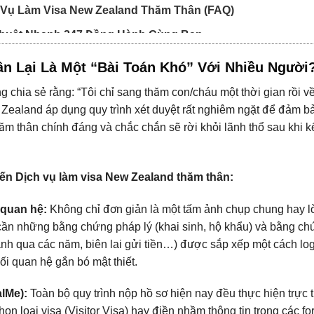
 Vụ Làm Visa New Zealand Thăm Thân (FAQ)
h Thuật Nhanh 247 Đồng Hành Cùng Bạn
ân Lại Là Một “Bài Toán Khó” Với Nhiều Người
 chia sẻ rằng: “Tôi chỉ sang thăm con/cháu một thời gian rồi về,
ew Zealand áp dụng quy trình xét duyệt rất nghiêm ngặt để đảm b
m thân chính đáng và chắc chắn sẽ rời khỏi lãnh thổ sau khi k
n Dịch vụ làm visa New Zealand thăm thân:
 quan hệ:
Không chỉ đơn giản là một tấm ảnh chụp chung hay l
 cần những bằng chứng pháp lý (khai sinh, hộ khẩu) và bằng c
h ảnh qua các năm, biên lai gửi tiền…) được sắp xếp một cách log
i quan hệ gắn bó mật thiết.
lMe):
Toàn bộ quy trình nộp hồ sơ hiện nay đều thực hiện trực 
họn loại visa (Visitor Visa) hay điền nhầm thông tin trong các fo