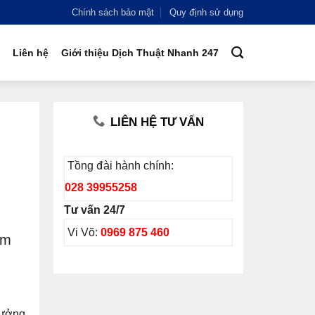
Chính sách bảo mật
Quy định sử dụng
Liên hệ
Giới thiệu Dịch Thuật Nhanh 247
LIÊN HỆ TƯ VẤN
Tồng đài hành chính:
028 39955258
Tư vấn 24/7
Vi Võ:
0969 875 460
ăm
rưởng