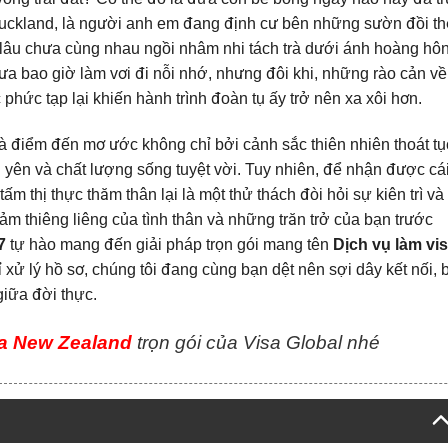
 Auckland, là người anh em đang định cư bên những sườn đồi th
lâu chưa cùng nhau ngồi nhâm nhi tách trà dưới ánh hoàng hô
a bao giờ làm vơi đi nỗi nhớ, nhưng đôi khi, những rào cản về
 phức tạp lại khiến hành trình đoàn tụ ấy trở nên xa xôi hơn.
à điểm đến mơ ước không chỉ bởi cảnh sắc thiên nhiên thoát tụ
 yên và chất lượng sống tuyệt vời. Tuy nhiên, để nhận được cái
 thị thực thăm thân lại là một thử thách đòi hỏi sự kiên trì và 
ảm thiêng liêng của tình thân và những trăn trở của bạn trước
7
tự hào mang đến giải pháp trọn gói mang tên
Dịch vụ làm vi
 xử lý hồ sơ, chúng tôi đang cùng bạn dệt nên sợi dây kết nối, 
iữa đời thực.
sa New Zealand
trọn gói của Visa Global nhé