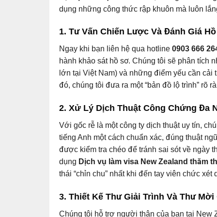
dụng những công thức rập khuôn mà luôn lắng
1. Tư Vấn Chiến Lược Và Đánh Giá H
Ngay khi bạn liên hệ qua hotline
0903 666 26
hành khảo sát hồ sơ. Chúng tôi sẽ phân tích n
lớn tại Việt Nam) và những điểm yếu cần cải t
đó, chúng tôi đưa ra một “bản đồ lộ trình” rõ 
2. Xử Lý Dịch Thuật Công Chứng Đa
Với gốc rễ là một công ty dịch thuật uy tín, 
tiếng Anh một cách chuẩn xác, đúng thuật n
được kiểm tra chéo để tránh sai sót về ngày 
dụng
Dịch vụ làm visa New Zealand thăm t
thái “chỉn chu” nhất khi đến tay viên chức xét 
3. Thiết Kế Thư Giải Trình Và Thư Mờ
Chúng tôi hỗ trợ người thân của bạn tại New