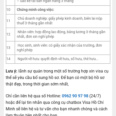
– Sao kê tài sản ngân hàng 3 tháng
10
Chứng minh công việc:
Chủ doanh nghiệp: giấy phép kinh doanh, biên lai nộp
11
thuế 3 tháng gần nhất
Nhân viên: hợp đồng lao động, bảng lương 3 tháng gần
12
nhất, đơn xin nghỉ phép
Học sinh, sinh viên: có giấy xác nhận của trường, đơn
13
nghỉ phép
14
Người về hưu: quyết định về hưu, sổ hưu, thẻ hưu…
Lưu ý:
lãnh sự quán trong một số trường hợp xin visa cụ
thể sẽ yêu cầu bổ sung hồ sơ. Để bạn có một bộ hồ sơ
thật đẹp, trong thời gian sớm nhất,
Chỉ cần liên hệ qua số Hotline:
0962 90 97 98
(24/7)
hoặc để lại tin nhắn qua công cụ chatbox Visa Hồ Chí
Minh sẽ liên hệ và tư vấn cho bạn nhanh chóng và cách
làm thuận tiện nhất cho bạn.