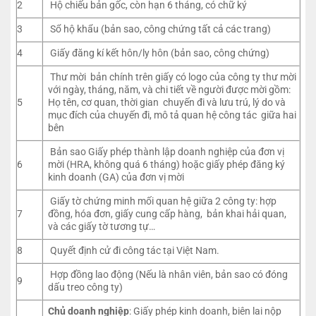
2
Hộ chiếu bản gốc, còn hạn 6 tháng, có chữ ký
3
Sổ hộ khẩu (bản sao, công chứng tất cả các trang)
4
Giấy đăng kí kết hôn/ly hôn (bản sao, công chứng)
Thư mời bản chính trên giấy có logo của công ty thư mời
với ngày, tháng, năm, và chi tiết về người được mời gồm:
5
Họ tên, cơ quan, thời gian chuyến đi và lưu trú, lý do và
mục đích của chuyến đi, mô tả quan hệ công tác giữa hai
bên
Bản sao Giấy phép thành lập doanh nghiệp của đơn vị
6
mời (HRA, không quá 6 tháng) hoặc giấy phép đăng ký
kinh doanh (GA) của đơn vị mời
Giấy tờ chứng minh mối quan hệ giữa 2 công ty: hợp
7
đồng, hóa đơn, giấy cung cấp hàng, bản khai hải quan,
và các giấy tờ tương tự…
8
Quyết định cử đi công tác tại Việt Nam.
Hợp đồng lao động (Nếu là nhân viên, bản sao có đóng
9
dấu treo công ty)
Chủ doanh nghiệp
: Giấy phép kinh doanh, biên lai nộp