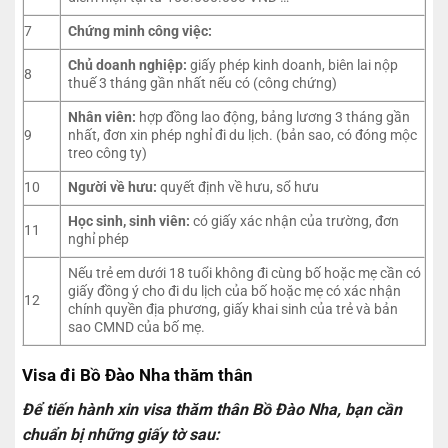
7
Chứng minh công việc:
Chủ doanh nghiệp:
giấy phép kinh doanh, biên lai nộp
8
thuế 3 tháng gần nhất nếu có (công chứng)
Nhân viên:
hợp đồng lao động, bảng lương 3 tháng gần
9
nhất, đơn xin phép nghỉ đi du lịch. (bản sao, có đóng mộc
treo công ty)
10
Người về hưu:
quyết định về hưu, sổ hưu
Học sinh, sinh viên:
có giấy xác nhận của trường, đơn
11
nghỉ phép
Nếu trẻ em dưới 18 tuổi không đi cùng bố hoặc mẹ cần có
giấy đồng ý cho đi du lịch của bố hoặc mẹ có xác nhận
12
chính quyền địa phương, giấy khai sinh của trẻ và bản
sao CMND của bố mẹ.
Visa đi Bồ Đào Nha thăm thân
Để tiến hành xin visa thăm thân Bồ Đào Nha, bạn cần
chuẩn bị những giấy tờ sau: