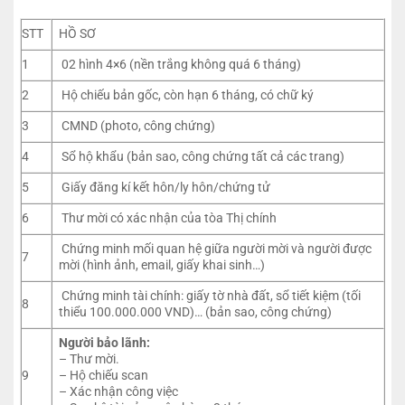
STT
HỒ SƠ
1
02 hình 4×6 (nền trắng không quá 6 tháng)
2
Hộ chiếu bản gốc, còn hạn 6 tháng, có chữ ký
3
CMND (photo, công chứng)
4
Sổ hộ khẩu (bản sao, công chứng tất cả các trang)
5
Giấy đăng kí kết hôn/ly hôn/chứng tử
6
Thư mời có xác nhận của tòa Thị chính
Chứng minh mối quan hệ giữa người mời và người được
7
mời (hình ảnh, email, giấy khai sinh…)
Chứng minh tài chính: giấy tờ nhà đất, sổ tiết kiệm (tối
8
thiểu 100.000.000 VND)… (bản sao, công chứng)
Người bảo lãnh:
– Thư mời.
9
– Hộ chiếu scan
– Xác nhận công việc