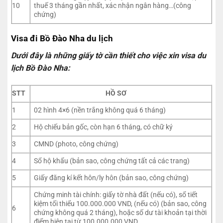
10
thuế 3 tháng gần nhất, xác nhận ngân hàng…(công
chứng)
Visa đi Bồ Đào Nha du lịch
Dưới đây là những giấy tờ cần thiết cho việc xin visa du
lịch Bồ Đào Nha:
STT
HỒ SƠ
1
02 hình 4×6 (nền trắng không quá 6 tháng)
2
Hộ chiếu bản gốc, còn hạn 6 tháng, có chữ ký
3
CMND (photo, công chứng)
4
Sổ hộ khẩu (bản sao, công chứng tất cả các trang)
5
Giấy đăng kí kết hôn/ly hôn (bản sao, công chứng)
Chứng minh tài chính: giấy tờ nhà đất (nếu có), sổ tiết
kiệm tối thiểu 100.000.000 VND, (nếu có) (bản sao, công
6
chứng không quá 2 tháng), hoặc số dư tài khoản tại thời
điểm hiện tại từ 100.000.000 VND …