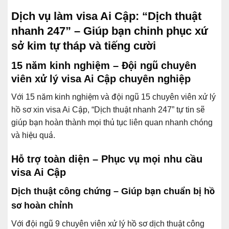
nhân
Dịch vụ làm visa Ai Cập: “Dịch thuật
nhanh 247” – Giúp bạn chinh phục xứ
sở kim tự tháp và tiếng cười
15 năm kinh nghiệm – Đội ngũ chuyên
viên xử lý visa Ai Cập chuyên nghiệp
Với 15 năm kinh nghiệm và đội ngũ 15 chuyên viên xử lý
hồ sơ xin visa Ai Cập, “Dịch thuật nhanh 247” tự tin sẽ
giúp bạn hoàn thành mọi thủ tục liên quan nhanh chóng
và hiệu quả.
Hỗ trợ toàn diện – Phục vụ mọi nhu cầu
visa Ai Cập
Dịch thuật công chứng – Giúp bạn chuẩn bị hồ
sơ hoàn chỉnh
Với đội ngũ 9 chuyên viên xử lý hồ sơ dịch thuật công