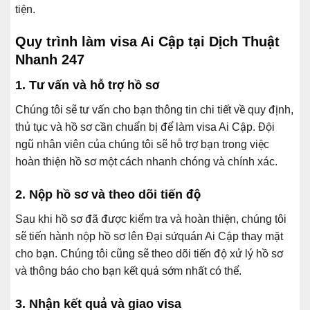
tiện.
Quy trình làm visa Ai Cập tại
Dịch Thuật
Nhanh 247
1. Tư vấn và hỗ trợ hồ sơ
Chúng tôi sẽ tư vấn cho bạn thông tin chi tiết về quy định,
thủ tục và hồ sơ cần chuẩn bị để làm visa Ai Cập. Đội
ngũ nhân viên của chúng tôi sẽ hỗ trợ bạn trong việc
hoàn thiện hồ sơ một cách nhanh chóng và chính xác.
2. Nộp hồ sơ và theo dõi tiến độ
Sau khi hồ sơ đã được kiểm tra và hoàn thiện, chúng tôi
sẽ tiến hành nộp hồ sơ lên Đại sứquán Ai Cập thay mặt
cho bạn. Chúng tôi cũng sẽ theo dõi tiến độ xử lý hồ sơ
và thông báo cho bạn kết quả sớm nhất có thể.
3. Nhận kết quả và giao visa