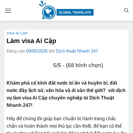
Bỏ
qua
nội
dung
VISA AI CẬP
Làm visa Ai Cập
Đăng vào
09/05/2026
bởi
Dịch thuật Nhanh 247
5/5 - (68 bình chọn)
Khám phá cổ kính đất nước bí ẩn và huyền bí, đất
nước đầy lịch sử, văn hóa và di sản thế giới? với dịch
vụ làm visa Ai Cập chuyên nghiệp từ Dịch Thuật
Nhanh 247!
Hãy để chúng tôi giúp bạn chuẩn bị hành trang chắc
chắn và hoàn thành mọi thủ tục cần thiết, để bạn có thể