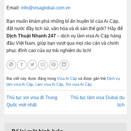
Email:
info@visaglobal.com.vn
Bạn muốn khám phá những bí ẩn huyền bí của Ai Cập,
đất nước đầy lịch sử, văn hóa và di sản thế giới? Hãy để
Dịch Thuật Nhanh 247
– dịch vụ làm visa Ai Cập hàng
đầu Việt Nam, giúp bạn vượt qua mọi rào cản và chinh
phục đỉnh cao của sự trải nghiệm du lịch!
Bài viết này được đăng trong
Visa Ai Cập
và được gắn thẻ
Dịch vụ
làm visa Ai Cập
,
Làm visa Ai Cập
,
Xin visa Ai Cập
.
Thủ tục xin visa đi Trung
Thủ tục làm visa Dubai du
Quốc mới nhất
lịch