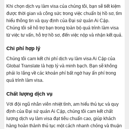
Khi chọn dịch vụ làm visa của chúng tôi, bạn sẽ tiết kiệm
được thời gian và công sức trong việc chuẩn bị hồ sơ, tìm
hiểu thông tin và quy định của Đại sứ quán Ai Cập.
Chúng tôi sẽ hỗ trợ bạn trong toàn bộ quá trình làm visa
từ việc tư vấn, hỗ trợ hồ sơ, đến việc nộp và nhận kết quả.
Chi phí hợp lý
Chúng tôi cam kết chi phí dịch vụ làm visa Ai Cập của
Global Translate là hợp lý và minh bạch. Bạn sẽ không
phải lo lắng về các khoản phí bất ngờ hay ẩn phí trong
quá trình làm visa.
Chất lượng dịch vụ
Với đội ngũ nhân viên nhiệt tình, am hiểu thủ tục và quy
định của Đại sứ quán Ai Cập, chúng tôi cam kết chất
lượng dịch vụ làm visa đạt tiêu chuẩn cao, giúp khách
hàng hoàn thành thủ tục một cách nhanh chóng và thuận