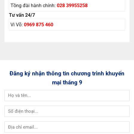
Tồng đài hành chính:
028 39955258
Tư vấn 24/7
Vi Võ:
0969 875 460
Đăng ký nhận thông tin chương trình khuyến
mại tháng 9