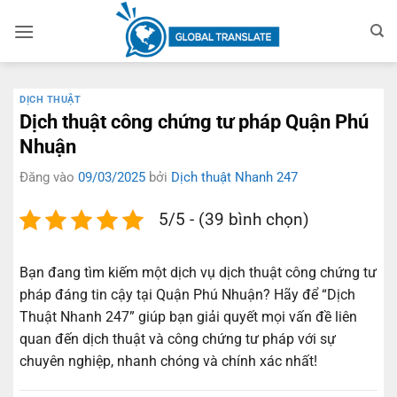
Bỏ
qua
nội
dung
DỊCH THUẬT
Dịch thuật công chứng tư pháp Quận Phú
Nhuận
Đăng vào
09/03/2025
bởi
Dịch thuật Nhanh 247
5/5 - (39 bình chọn)
Bạn đang tìm kiếm một dịch vụ dịch thuật công chứng tư
pháp đáng tin cậy tại Quận Phú Nhuận? Hãy để “Dịch
Thuật Nhanh 247” giúp bạn giải quyết mọi vấn đề liên
quan đến dịch thuật và công chứng tư pháp với sự
chuyên nghiệp, nhanh chóng và chính xác nhất!