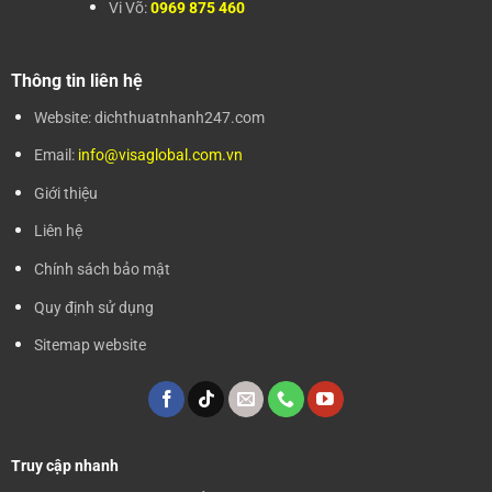
Vi Võ:
0969 875 460
Thông tin liên hệ
Website: dichthuatnhanh247.com
Email:
info@visaglobal.com.vn
Giới thiệu
Liên hệ
Chính sách bảo mật
Quy định sử dụng
Sitemap website
Truy cập nhanh