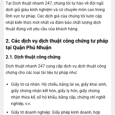
Tại Dịch thuật nhanh 247, chúng tôi tự hào về đội ngũ
dịch giả giàu kinh nghiệm và có chuyên môn cao trong
lĩnh vực tư pháp. Các dịch giả của chúng tôi luôn cập
nhật kiến thức mới nhất và đảm bảo chất lượng dịch
thuật đúng với yêu cầu của khách hàng.
2. Các dịch vụ dịch thuật công chứng tư pháp
tại Quận Phú Nhuận
2.1. Dịch thuật công chứng
Dịch thuật nhanh 247 cung cấp dịch vụ dịch thuật công
chứng cho các loại tài liệu tư pháp như:
Giấy tờ cá nhân: Hộ chiếu, bằng lái xe, giấy khai sinh,
giấy chứng nhận kết hôn, giấy ly hôn, giấy chứng
nhận thừa kế, sổ hộ khẩu, bằng cấp, chứng chỉ nghề
nghiệp, v.v.
Giấy tờ doanh nghiệp: Giấy phép kinh doanh, hợp